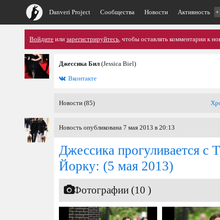
Danveri Project
Сообщества
Новости
Активность
+
Войдите
или
зарегистрируйтесь
, чтобы оставлять комментарии к но
Джессика Бил
(Jessica Biel)
Вконтакте
Новости (85)
Хр
Новость опубликована 7 мая 2013 в 20:13
Джессика прогуливается с 
Йорку:
(5 мая 2013)
Фотографии (10 )