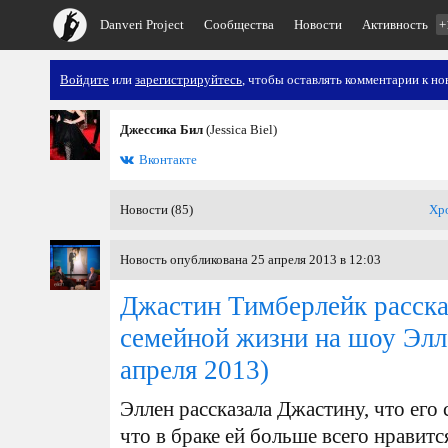
Danveri Project
Сообщества
Новости
Активность
+
Войдите
или
зарегистрируйтесь
, чтобы оставлять комментарии к но
Джессика Бил
(Jessica Biel)
Вконтакте
Новости (85)
Хр
Новость опубликована 25 апреля 2013 в 12:03
Джастин Тимберлейк расска
семейной жизни на шоу Эл
апреля 2013)
Эллен рассказала Джастину, что его
что в браке ей больше всего нравит