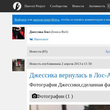
Danveri Project
Сообщества
Новости
Активность
+
Войдите
или
зарегистрируйтесь
, чтобы оставлять комментарии к но
Джессика Бил
(Jessica Biel)
Вконтакте
Новости (85)
Хр
Новость опубликована 2 апреля 2013 в 11:50
Джессика вернулась в Лос-
Фотография Джессики,сделанная фа
Фотографии (1 )