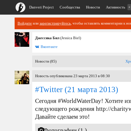
Danveri Project
Сообщества
Новости
Активность
+
Войдите
или
зарегистрируйтесь
, чтобы оставлять комментарии к но
Джессика Бил
(Jessica Biel)
Вконтакте
Новости (85)
Хр
Новость опубликована 23 марта 2013 в 08:30
#Twitter
(21 марта 2013)
Сегодня #WorldWaterDay! Хотите из
следующего рождения http://charitywa
Давайте сделаем это!
Фотографии (1 )