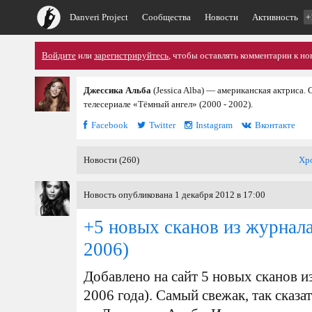
Danveri Project
Сообщества
Новости
Активность
+
Войдите
или
зарегистрируйтесь
, чтобы оставлять комментарии к но
Джессика Альба
(Jessica Alba) — американская актриса. 
телесериале «Тёмный ангел» (2000 - 2002).
Facebook
Twitter
Instagram
Вконтакте
Новости (260)
Хр
Новость опубликована 1 декабря 2012 в 17:00
+5 новых сканов из журнала
2006)
Добавлено на сайт 5 новых сканов и
2006 года). Самый свежак, так сказа