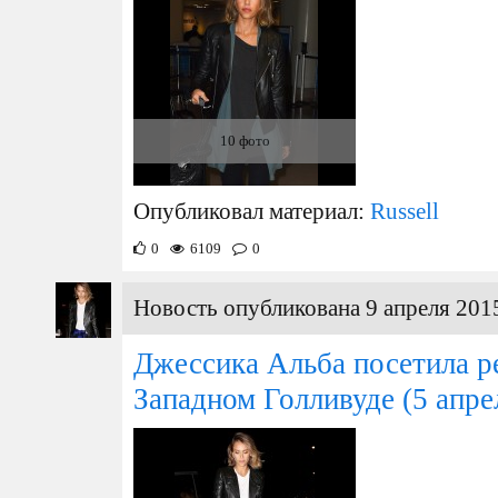
10 фото
Опубликовал материал:
Russell
0
6109
0
Новость опубликована 9 апреля 2015
Джессика Альба посетила ре
Западном Голливуде
(5 апре