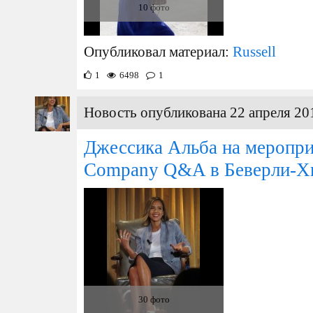
10 фото
Опубликовал материал:
Russell
1
6498
1
Новость опубликована 22 апреля 20
Джессика Альба на меропри
Company Q&A в Беверли-Х
30 фото