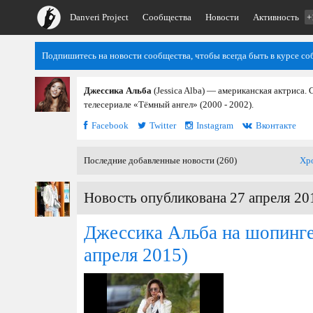
Danveri Project
Сообщества
Новости
Активность
+
Подпишитесь на новости сообщества, чтобы всегда быть в курсе со
Джессика Альба
(Jessica Alba) — американская актриса. 
телесериале «Тёмный ангел» (2000 - 2002).
Facebook
Twitter
Instagram
Вконтакте
Последние добавленные новости (260)
Хр
Новость опубликована 27 апреля 20
Джессика Альба на шопинге
апреля 2015)