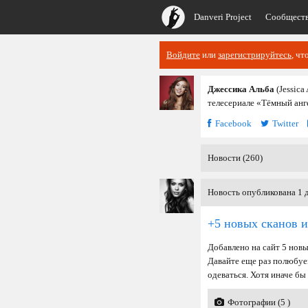
Danveri Project
Сообщест
Войдите
или
зарегистрируйтесь
, чт
Джессика Альба
(Jessica
телесериале «Тёмный анге
Facebook
Twitter
Новости (260)
Новость опубликована 1 д
+5 новых сканов и
Добавлено на сайт 5 новы
Давайте еще раз полюбуе
одеваться. Хотя иначе б
Фотографии (5 )