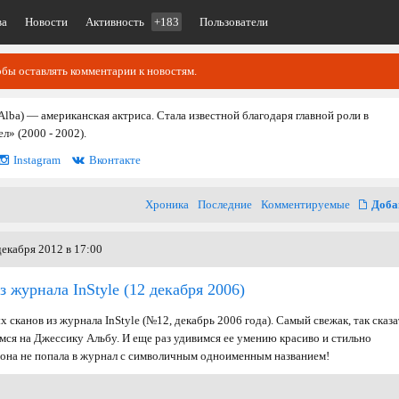
ва
Новости
Активность
+183
Пользователи
обы оставлять комментарии к новостям.
 Alba) — американская актриса. Стала известной благодаря главной роли в
л» (2000 - 2002).
Instagram
Вконтакте
Хроника
Последние
Комментируемые
Доба
екабря 2012 в 17:00
з журнала InStyle
(12 декабря 2006)
х сканов из журнала InStyle (№12, декабрь 2006 года). Самый свежак, так сказа
мся на Джессику Альбу. И еще раз удивимся ее умению красиво и стильно
ы она не попала в журнал с символичным одноименным названием!