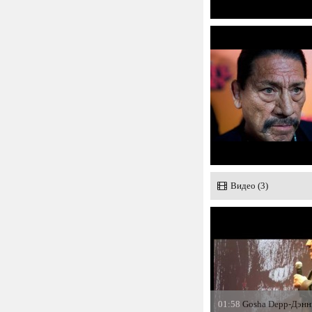
Видео (3)
01:58
Gosha Depp-Дэнн