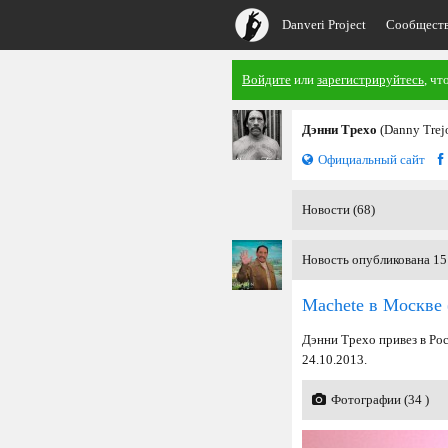
Danveri Project
Сообщест
Войдите
или
зарегистрируйтесь
, чт
Дэнни Трехо
(Danny Trej
Официальный сайт
Новости (68)
Новость опубликована 15
Machete в Москве
Дэнни Трехо привез в Ро
24.10.2013.
Фотографии (34 )