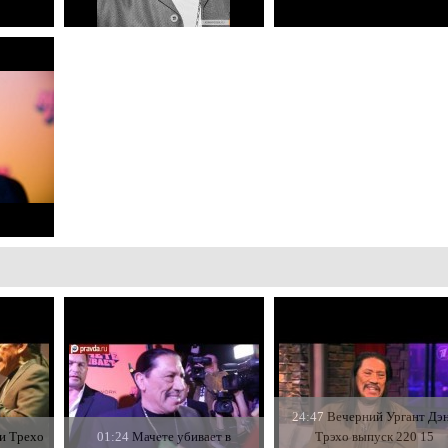
24:47
Вечерний Ургант Дэ
и Трехо
01:24
Мачете убивает в
Трэхо выпуск 220 15