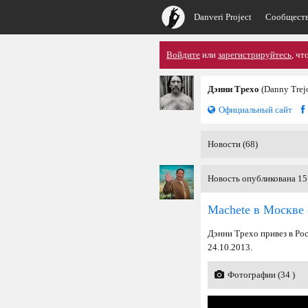
Danveri Project
Сообщест
Войдите
или
зарегистрируйтесь
, чт
Дэнни Трехо
(Danny Trej
Официальный сайт
Новости (68)
Новость опубликована 15
Machete в Москве
Дэнни Трехо привез в Ро
24.10.2013.
Фотографии (34 )