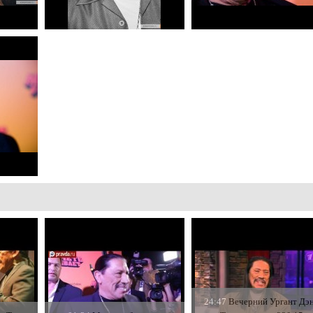
24:47
Вечерний Ургант Дэ