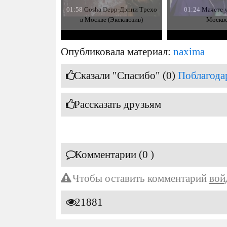
01:58
Gosha Depp-Дэнни Трехо
01:24
Мачете у
в Москве (Эксклюзив)
Москве
Опубликовала материал:
naxima
Сказали "Спасибо" (0)
Поблагода
Рассказать друзьям
Комментарии (0 )
Чтобы оставить комментарий
вой
21881