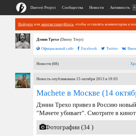
Danveri Project
Сообщества
Новости
Активность
+
Войдите
или
зарегистрируйтесь
, чтобы оставлять комментарии к но
Дэнни Трехо
(Danny Trejo)
Официальный сайт
Facebook
Twitter
Вкон
Новости (68)
Хр
Новость опубликована 15 октября 2013 в 19:03
Machete в Москве
(14 октяб
Дэнни Трехо привез в Россию новый
"Мачете убивает". Смотрите в киноте
Фотографии (34 )