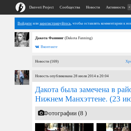
Danveri Project
Сообщества
Новости
Активность
+
Войдите
или
зарегистрируйтесь
, чтобы оставлять комментарии к но
Дакота Фаннинг
(Dakota Fanning)
Вконтакте
Новости (169)
Хр
Новость опубликована 28 июля 2014 в 20:04
Дакота была замечена в ра
Нижнем Манхэттене.
(23 ию
Фотографии (8 )