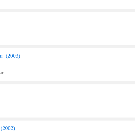
и (
2003
)
ine
(
2002
)