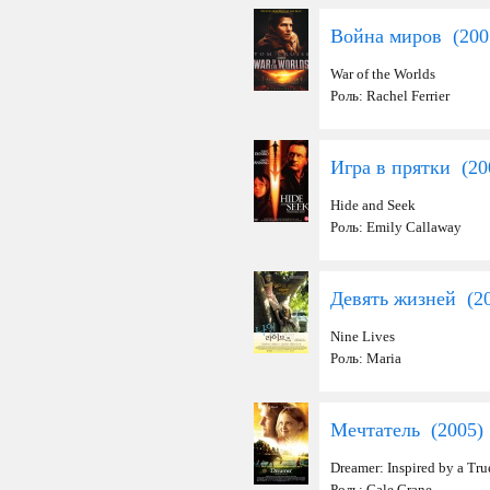
Война миров (
200
War of the Worlds
Роль: Rachel Ferrier
Игра в прятки (
20
Hide and Seek
Роль: Emily Callaway
Девять жизней (
2
Nine Lives
Роль: Maria
Мечтатель (
2005
)
Dreamer: Inspired by a Tru
Роль: Cale Crane