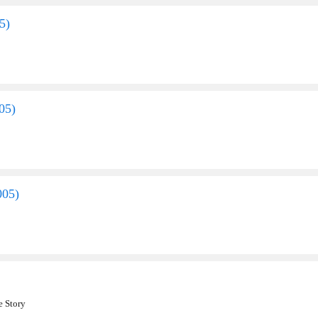
5
)
05
)
005
)
e Story