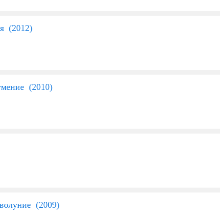
я (
2012
)
тмение (
2010
)
оволуние (
2009
)