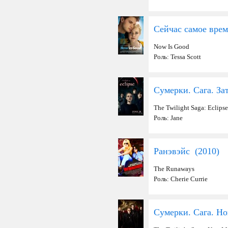
Сейчас самое врем
Now Is Good
Роль: Tessa Scott
Сумерки. Сага. За
The Twilight Saga: Eclipse
Роль: Jane
Ранэвэйс (
2010
)
The Runaways
Роль: Cherie Currie
Сумерки. Сага. Н