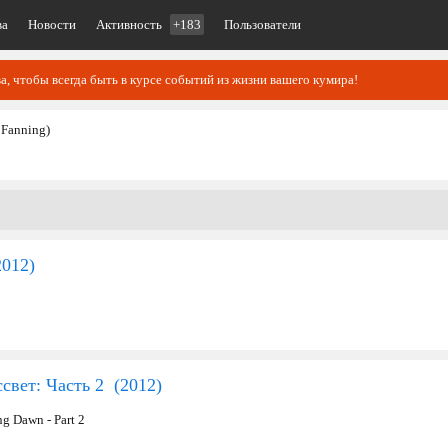
ва
Новости
Активность
+183
Пользователи
, чтобы всегда быть в курсе событий из жизни вашего кумира!
 Fanning)
2012
)
свет: Часть 2 (
2012
)
ng Dawn - Part 2