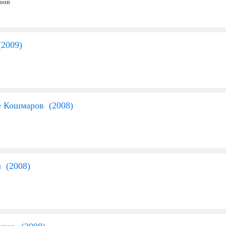
Moon
(
2009
)
е Кошмаров (
2008
)
л (
2008
)