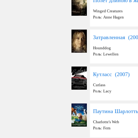
Полет длиною в ж
Winged Creatures
Роль: Anne Hagen
Затравленная (
20
Hounddog
Роль: Lewellen
Кутласс (
2007
)
Cutlass
Роль: Lacy
Паутина Шарлотт
Charlotte's Web
Роль: Fern