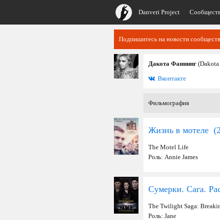
Danveri Project
Сообщест
Подпишитесь на новости сообщества
Дакота Фаннинг
(Dakota
Вконтакте
Фильмография
Жизнь в мотеле (
The Motel Life
Роль: Annie James
Сумерки. Сага. Рас
The Twilight Saga: Breaki
Роль: Jane