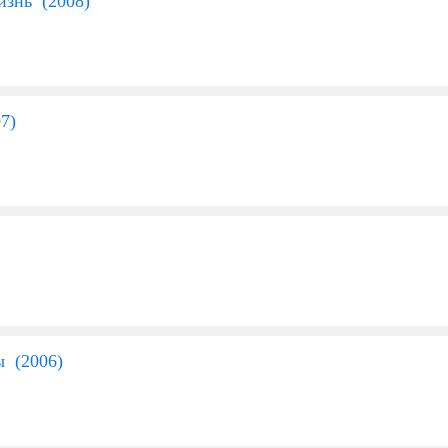
изнь (
2008
)
07
)
ы (
2006
)