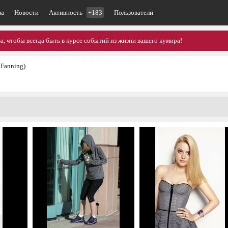
ва
Новости
Активность
+183
Пользователи
, чтобы всегда быть в курсе событий из жизни вашего кумира!
 Fanning)