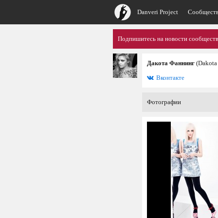
Danveri Project
Сообщест
Подпишитесь на новости сообщества
Дакота Фаннинг
(Dakota
Вконтакте
Фотографии