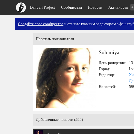
Danveri Project
Сообщества
Новости
Активность
+
Создайте своё сообщество
и станьте главным редактором в фан-клуб
Профиль пользователя
Solomiya
День рождения:
13 
Город:
Lv
Редактор:
Хи
Да
Новостей:
59
Добавленные новости (599)