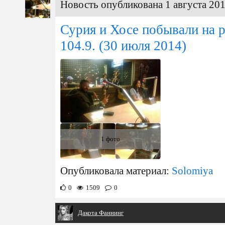
Новость опубликована 1 августа 201
Сурия и Хосе побывали на 
104.9.
(30 июля 2014)
1 фото
Опубликовала материал:
Solomiya
0
1509
0
Дакота Фаннинг