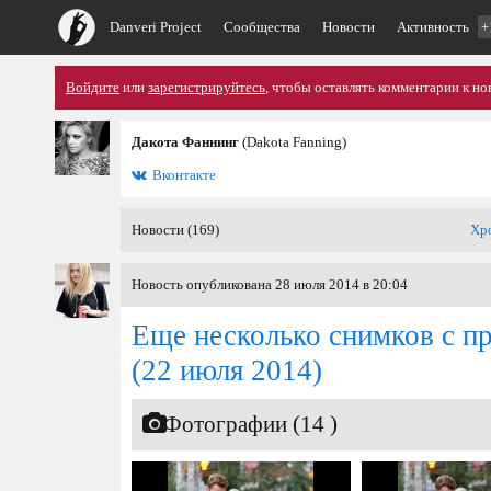
Danveri Project
Сообщества
Новости
Активность
+
Войдите
или
зарегистрируйтесь
, чтобы оставлять комментарии к но
Дакота Фаннинг
(Dakota Fanning)
Вконтакте
Новости (169)
Хр
Новость опубликована 28 июля 2014 в 20:04
Еще несколько снимков с п
(22 июля 2014)
Фотографии (14 )