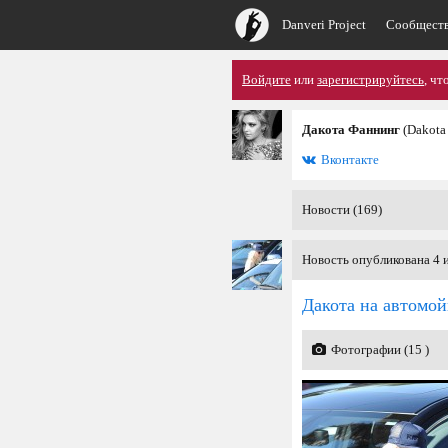
Danveri Project
Сообщест
Войдите
или
зарегистрируйтесь
, чт
Дакота Фаннинг
(Dakota
Вконтакте
Новости (169)
Новость опубликована 4 
Дакота на автомой
Фотографии (15 )