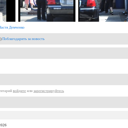
Настя Демченко
0)
Поблагодарить за новость
ентарий
войдите
или
зарегистрируйтесь
2026