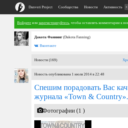
Danveri Project
Сообщества
Новости
Активность
+
Войдите
или
зарегистрируйтесь
, чтобы оставлять комментарии к но
Дакота Фаннинг
(Dakota Fanning)
Вконтакте
Новости (169)
Хр
Новость опубликована 1 июля 2014 в 22:48
Спешим порадовать Вас кач
журнала «Town & Country»
Фотографии (1 )