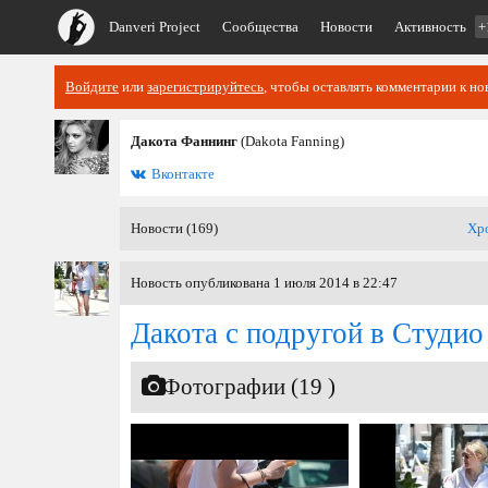
Danveri Project
Сообщества
Новости
Активность
+
Войдите
или
зарегистрируйтесь
, чтобы оставлять комментарии к но
Дакота Фаннинг
(Dakota Fanning)
Вконтакте
Новости (169)
Хр
Новость опубликована 1 июля 2014 в 22:47
Дакота с подругой в Студио
Фотографии (19 )