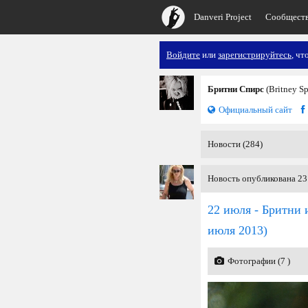
Danveri Project
Сообщест
Войдите
или
зарегистрируйтесь
, чт
Бритни Спирс
(Britney S
Официальный сайт
Новости (284)
Новость опубликована 23
22 июля - Бритни 
июля 2013)
Фотографии (7 )