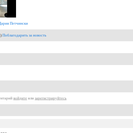
Дария Петчински
1)
Поблагодарить за новость
ентарий
войдите
или
зарегистрируйтесь