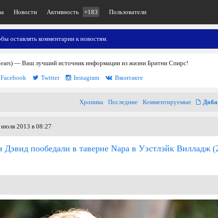
ва
Новости
Активность
+183
Пользователи
обы оставлять комментарии к новостям.
pears) — Ваш лучший источник информации из жизни Бритни Спирс!
Facebook
Twitter
Instagram
Вконтакте
Хроника
Последние
Комментируемые
Доба
 июля 2013 в 08:27
и Дэвид пообедали в таверне Napa в Уэстлэйк Вилладж
(