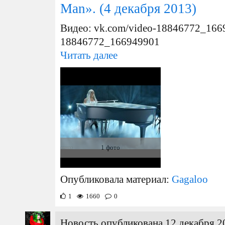
Man».
(4 декабря 2013)
Видео: vk.com/video-18846772_1669
18846772_166949901
Читать далее
1 фото
Опубликовала материал:
Gagaloo
1
1660
0
Новость опубликована 12 декабря 2