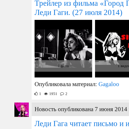
Трейлер из фильма «Город Г
Леди Гаги.
(27 июля 2014)
1 фото
1 виде
Опубликовала материал:
Gagaloo
1
1951
2
Новость опубликована 7 июня 2014 
Леди Гага читает письмо и 