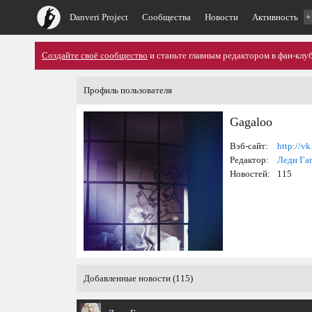
Danveri Project
Сообщества
Новости
Активность
+
Создайте своё сообщество
и станьте главным редактором в фан-клуб
Профиль пользователя
Gagaloo
Вэб-сайт:
http://v
Редактор:
Леди Га
Новостей:
115
Добавленные новости (115)