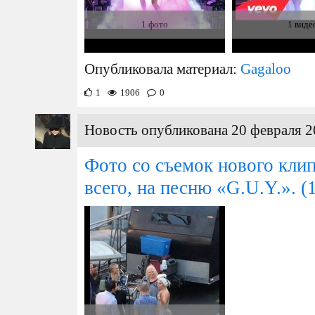
1 фото
1 виде
Опубликовала материал:
Gagaloo
1
1906
0
Новость опубликована 20 февраля 2
Фото со съемок нового клип
всего, на песню «G.U.Y.».
(1