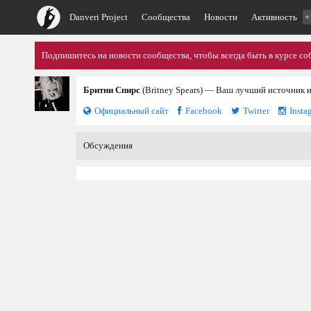
Danveri Project
Сообщества
Новости
Активность
+
Подпишитесь на новости сообщества, чтобы всегда быть в курсе со
Бритни Спирс
(Britney Spears) — Ваш лучший источник 
Официальный сайт
Facebook
Twitter
Insta
Обсуждения