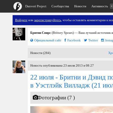
Danveri Project
Сообщества
Новости
Активность
+
Войдите
или
зарегистрируйтесь
, чтобы оставлять комментарии к но
Бритни Спирс
(Britney Spears) — Ваш лучший источник 
Официальный сайт
Facebook
Twitter
Insta
Новости (284)
Хр
Новость опубликована 23 июля 2013 в 08:27
22 июля - Бритни и Дэвид п
в Уэстлэйк Вилладж
(21 июл
Фотографии (7 )