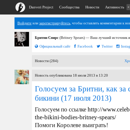
Danveri Project
Сообщества
Новости
Активность
+
Войдите
или
зарегистрируйтесь
, чтобы оставлять комментарии к но
Бритни Спирс
(Britney Spears) — Ваш лучший источник 
Официальный сайт
Facebook
Twitter
Insta
Новости (284)
Хр
Новость опубликована 18 июля 2013 в 13:20
Голосуем за Бритни, как за 
бикини
(17 июля 2013)
Голосуем по ссылке
http://www.celeb
the-bikini-bodies-britney-spears/
Помоги Королеве выиграть!