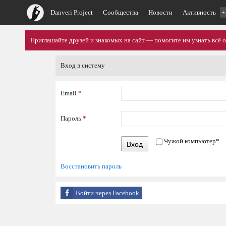
Danveri Project
Сообщества
Новости
Активность
+
Приглашайте друзей и знакомых на сайт — помогите им узнать всё о
Вход в систему
Email
*
Пароль
*
Чужой компьютер
*
Вход
Восстановить пароль
Войти через Facebook