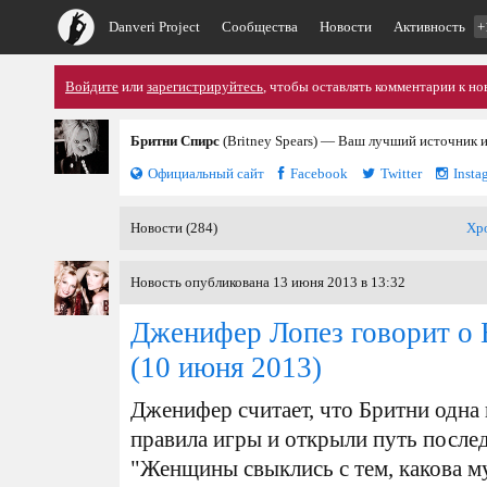
Danveri Project
Сообщества
Новости
Активность
+
Войдите
или
зарегистрируйтесь
, чтобы оставлять комментарии к но
Бритни Спирс
(Britney Spears) — Ваш лучший источник 
Официальный сайт
Facebook
Twitter
Insta
Новости (284)
Хр
Новость опубликована 13 июня 2013 в 13:32
Дженифер Лопез говорит о Б
(10 июня 2013)
Дженифер считает, что Бритни одна и
правила игры и открыли путь после
"Женщины свыклись с тем, какова м