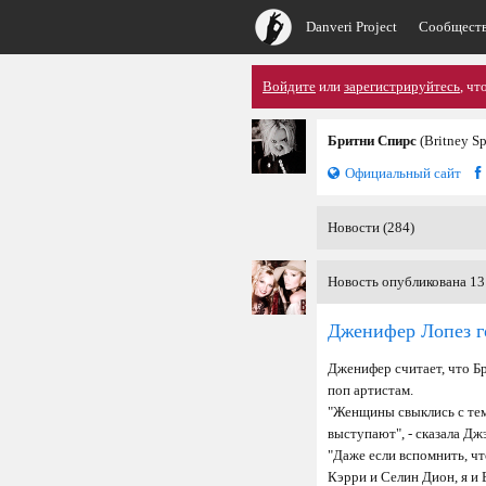
Danveri Project
Сообщест
Войдите
или
зарегистрируйтесь
, чт
Бритни Спирс
(Britney S
Официальный сайт
Новости (284)
Новость опубликована 13
Дженифер Лопез го
Дженифер считает, что Б
поп артистам.
"Женщины свыклись с тем,
выступают", - сказала Джэ
"Даже если вспомнить, чт
Кэрри и Селин Дион, я и 