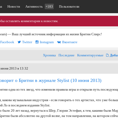
ва
Новости
Активность
+183
Пользователи
обы оставлять комментарии к новостям.
pears) — Ваш лучший источник информации из жизни Бритни Спирс!
Facebook
Twitter
Instagram
Вконтакте
Хроника
Последние
Комментируемые
Доба
 июня 2013 в 13:32
ворит о Бритни в журнале Stylist
(10 июня 2013)
ритни одна из тех звезд, что изменили правила игры и открыли путь последую
 какова музыкальная индустрия - если говорить о тех артистах, что уже больш
й Ло в последнем издании Stylist.
о было 20 лет назад, вернуться к Шер, Глории Эстефан, к тем, какими были Ма
Бритни были абсолютно на другой волне, на том направлении, на котором сейч