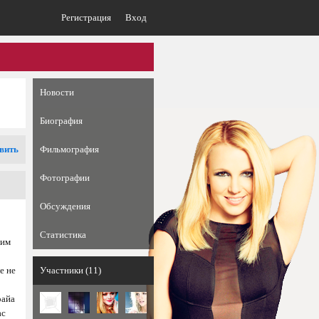
Регистрация
Вход
Новости
Биография
вить
Фильмография
Фотографии
Обсуждения
Статистика
щим
е не
Участники (11)
райа
ас