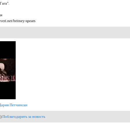
Гага".
ки
nveri.net/britney-spears
Дария Петчински
1)
Поблагодарить за новость