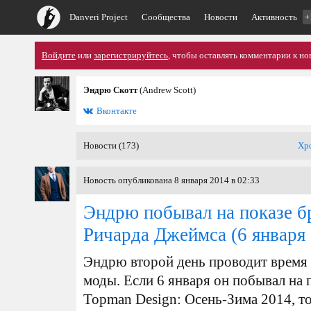
Danveri Project
Сообщества
Новости
Активность
+
Войдите
или
зарегистрируйтесь
, чтобы оставлять комментарии к но
Эндрю Скотт
(Andrew Scott)
Вконтакте
Новости (173)
Хр
Новость опубликована 8 января 2014 в 02:33
Эндрю побывал на показе б
Ричарда Джеймса
(6 января
Эндрю второй день проводит время 
моды. Если 6 января он побывал на
Topman Design: Осень-Зима 2014, то