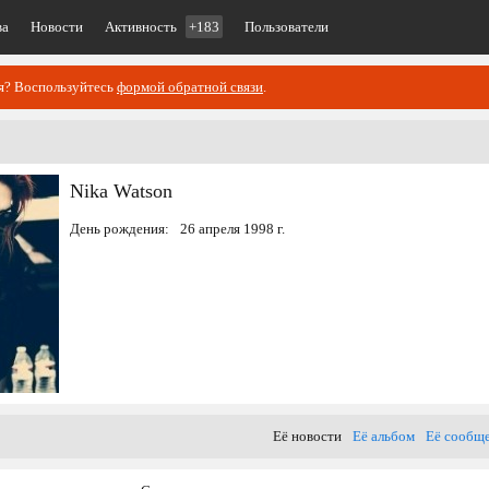
ва
Новости
Активность
+183
Пользователи
ия? Воспользуйтесь
формой обратной связи
.
Nika Watson
День рождения:
26 апреля 1998 г.
Её новости
Её альбом
Её сообщ