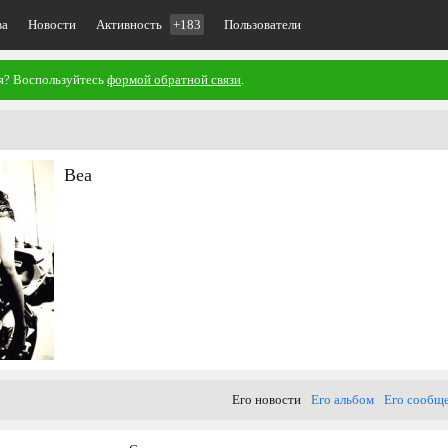
ва
Новости
Активность
+183
Пользователи
ия? Воспользуйтесь
формой обратной связи
.
Bea
Его новости
Его альбом
Его сообщ