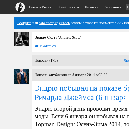
Danveri Project
Сообщества
Новости
Активность
+
Войдите
или
зарегистрируйтесь
, чтобы оставлять комментарии к но
Эндрю Скотт
(Andrew Scott)
Вконтакте
Новости (173)
Хр
Новость опубликована 8 января 2014 в 02:33
Эндрю побывал на показе б
Ричарда Джеймса
(6 января
Эндрю второй день проводит время 
моды. Если 6 января он побывал на
Topman Design: Осень-Зима 2014, то