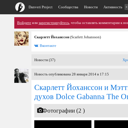
Danveri Project
Сообщества
Новости
Активность
+
Войдите
или
зарегистрируйтесь
, чтобы оставлять комментарии к но
Скарлетт Йоханссон
(Scarlett Johansson)
Вконтакте
Новости (37)
Хр
Новость опубликована 28 января 2014 в 17:15
Скарлетт Йохансcон и Мэт
духов Dolce Gabanna The O
Фотографии (2 )