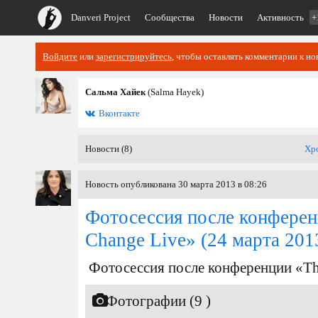
Danveri Project
Сообщества
Новости
Активность
+
Войдите
или
зарегистрируйтесь
, чтобы оставлять комментарии к но
Сальма Хайек
(Salma Hayek)
Вконтакте
Новости (8)
Хр
Новость опубликована 30 марта 2013 в 08:26
Фотосессия после конферен
Change Live»
(24 марта 201
Фотосессия после конференции «Th
Фотографии (9 )