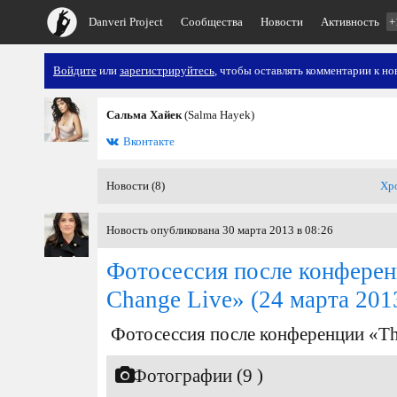
Danveri Project
Сообщества
Новости
Активность
+
Войдите
или
зарегистрируйтесь
, чтобы оставлять комментарии к но
Сальма Хайек
(Salma Hayek)
Вконтакте
Новости (8)
Хр
Новость опубликована 30 марта 2013 в 08:26
Фотосессия после конферен
Change Live»
(24 марта 201
Фотосессия после конференции «Th
Фотографии (9 )