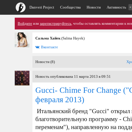
Danveri Project
Сообщества
Новости
Активность
+
Войдите
или
зарегистрируйтесь
, чтобы оставлять комментарии к но
Сальма Хайек
(Salma Hayek)
Вконтакте
Новости (8)
Хр
Новость опубликована 11 марта 2013 в 09:51
Gucci- Chime For Change ("
февраля 2013)
Итальянский бренд "Gucci" открыл
благотворительную программу - Chi
переменам"), направленную на под