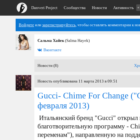
Danveri Project
Сообщества
Новости
Активность
+
Войдите
или
зарегистрируйтесь
, чтобы оставлять комментарии к но
Сальма Хайек
(Salma Hayek)
Вконтакте
Новости (8)
Хр
Новость опубликована 11 марта 2013 в 09:51
Gucci- Chime For Change ("
февраля 2013)
Итальянский бренд "Gucci" открыл
благотворительную программу - Chi
переменам"), направленную на под