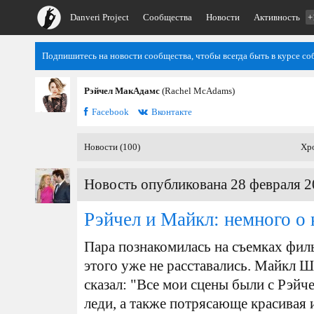
Danveri Project
Сообщества
Новости
Активность
+
Подпишитесь на новости сообщества, чтобы всегда быть в курсе со
Рэйчел МакАдамс
(Rachel McAdams)
Facebook
Вконтакте
Новости (100)
Хр
Новость опубликована 28 февраля 2
Рэйчел и Майкл: немного о 
Пара познакомилась на съемках фил
этого уже не расставались. Майкл 
сказал: "Все мои сцены были с Рэйч
леди, а также потрясающе красивая и