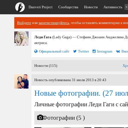
Danveri Project
Сообщества
Новости
Активность
+
Войдите
или
зарегистрируйтесь
, чтобы оставлять комментарии к но
Леди Гага
(Lady Gaga) — Стефани Джоанн Анджелина Дже
актриса.
Официальный сайт
Twitter
Instagram
Вко
Новости (115)
Хр
Новость опубликована 31 июля 2013 в 20:43
Новые фотографии.
(27 июл
Личные фотографии Леди Гаги с сайта
Фотографии (5 )