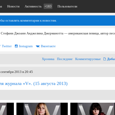
ва
Новости
Активность
+183
Пользователи
обы оставлять комментарии к новостям.
 Стефани Джоанн Анджелина Джерманотта — американская певица, автор пес
Twitter
Instagram
Вконтакте
Хроника
Последние
Комментируемые
Доба
 сентября 2013 в 20:45
ля журнала «V».
(15 августа 2013)