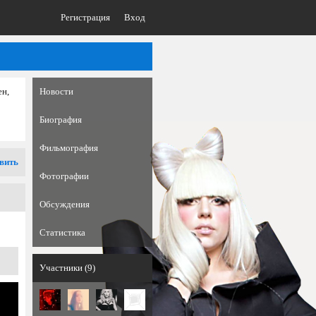
Регистрация
Вход
ен,
Новости
Биография
Фильмография
вить
Фотографии
Обсуждения
Статистика
Участники (9)