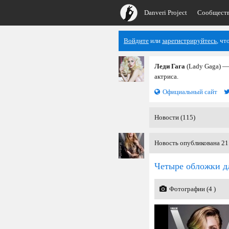
Danveri Project
Сообщест
Войдите
или
зарегистрируйтесь
, чт
Леди Гага
(Lady Gaga) —
актриса.
Официальный сайт
Новости (115)
Новость опубликована 21
Четыре обложки д
Фотографии (4 )