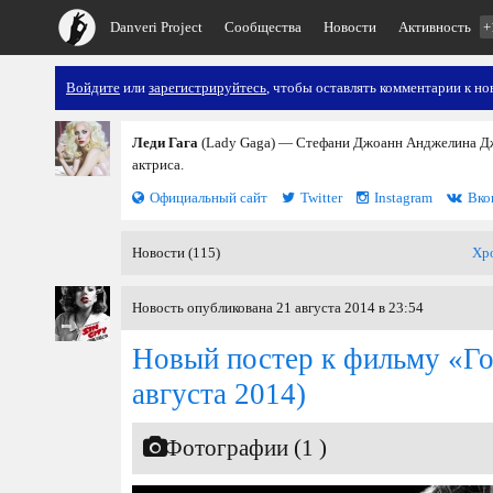
Danveri Project
Сообщества
Новости
Активность
+
Войдите
или
зарегистрируйтесь
, чтобы оставлять комментарии к но
Леди Гага
(Lady Gaga) — Стефани Джоанн Анджелина Дже
актриса.
Официальный сайт
Twitter
Instagram
Вко
Новости (115)
Хр
Новость опубликована 21 августа 2014 в 23:54
Новый постер к фильму «Го
августа 2014)
Фотографии (1 )