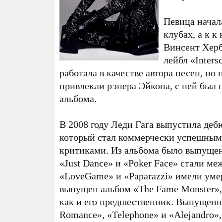
Певица начал
клубах, а к к
Винсент Херб
лейбл «Inters
работала в качестве автора песен, но
привлекли рэпера Эйкона, с ней был 
альбома.
В 2008 году Леди Гага выпустила де
который стал коммерчески успешным
критиками. Из альбома было выпущено
«Just Dance» и «Poker Face» стали м
«LoveGame» и «Paparazzi» имели уме
выпущен альбом «The Fame Monster»
как и его предшественник. Выпущенн
Romance», «Telephone» и «Alejandro»