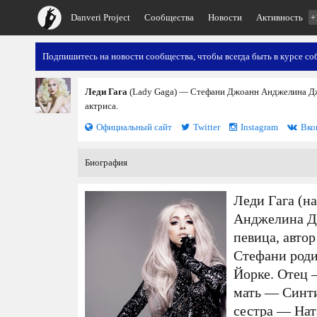
Danveri Project
Сообщества
Новости
Активность
+
Подпишитесь на новости сообщества, чтобы всегда быть в курсе со
Леди Гага
(Lady Gaga) — Стефани Джоанн Анджелина Дже
актриса.
Официальный сайт
Twitter
Instagram
Вко
Биография
Леди Гага (н
Анджелина Д
певица, автор
Стефани роди
Йорке. Отец 
мать — Синти
сестра — Ната