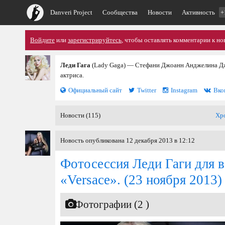
Danveri Project
Сообщества
Новости
Активность
+
Войдите
или
зарегистрируйтесь
, чтобы оставлять комментарии к но
Леди Гага
(Lady Gaga) — Стефани Джоанн Анджелина Дже
актриса.
Официальный сайт
Twitter
Instagram
Вко
Новости (115)
Хр
Новость опубликована 12 декабря 2013 в 12:12
Фотосессия Леди Гаги для 
«Versace».
(23 ноября 2013)
Фотографии (2 )