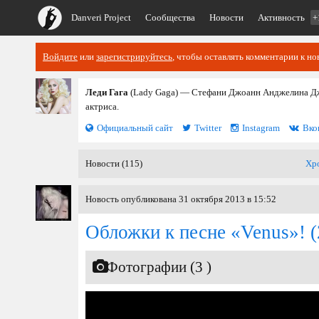
Danveri Project
Сообщества
Новости
Активность
+
Войдите
или
зарегистрируйтесь
, чтобы оставлять комментарии к но
Леди Гага
(Lady Gaga) — Стефани Джоанн Анджелина Дже
актриса.
Официальный сайт
Twitter
Instagram
Вко
Новости (115)
Хр
Новость опубликована 31 октября 2013 в 15:52
Обложки к песне «Venus»!
(
Фотографии (3 )