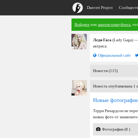
Danveri Project
Сообщест
Войдите
или
зарегистрируйтесь
, чт
Леди Гага
(Lady Gaga) —
актриса.
Официальный сайт
Новости (115)
Новость опубликована 1 
Новые фотографии
Терри Ричардсон не пере
новых фото от знаменито
Фотографии (8 )