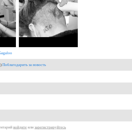
Gagaloo
1)
Поблагодарить за новость
ентарий
войдите
или
зарегистрируйтесь