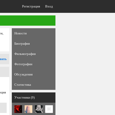
Регистрация
Вход
ен,
Новости
Биография
Фильмография
вить
Фотографии
Обсуждения
Статистика
рция
Участники (9)