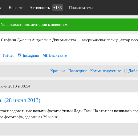
ва
Новости
Активность
+183
Пользователи
обы оставлять комментарии к новостям.
 Стефани Джоанн Анджелина Джерманотта — американская певица, автор пес
Twitter
Instagram
Вконтакте
Хроника
Последние
Комментируемые
Доба
июля 2013 в 08:54
.
(28 июня 2013)
стает радовать нас новыми фотографиями Леди Гаги. На этот раз появилась по
го фотографа, сделанная 29 июня.