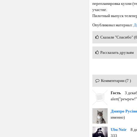
перепланировка кухни (т
участие.
Пилотный выпуск телепер
Опубликовал материал:
Д
Сказали "Спасибо" (
Рассказать друзьям
Комментарии (7 )
Гость
3 дека
alert("pewpew!"
Дмитро Русін
именно)
Ubu Noir
8 д
333