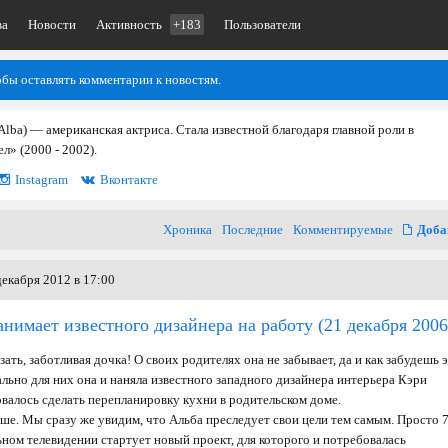
ва
Новости
Активность
+183
Пользователи
обы оставлять комментарии к новостям.
 Alba) — американская актриса. Стала известной благодаря главной роли в
л» (2000 - 2002).
Instagram
Вконтакте
Хроника
Последние
Комментируемые
Доба
екабря 2012 в 17:00
нимает известного дизайнера на работу
(21 декабря 2006
зать, заботливая дочка! О своих родителях она не забывает, да и как забудешь 
льно для них она и наняла известного западного дизайнера интерьера Кэри
валось сделать перепланировку кухни в родительском доме.
ьше. Мы сразу же увидим, что Альба преследует свои цели тем самым. Просто 
ьном телевидении стартует новый проект, для которого и потребовалась