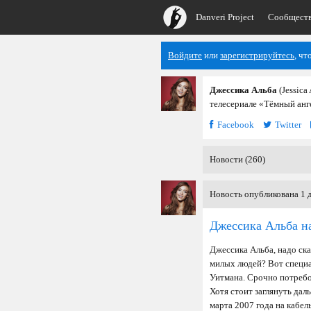
Danveri Project
Сообщест
Войдите
или
зарегистрируйтесь
, чт
Джессика Альба
(Jessica
телесериале «Тёмный анге
Facebook
Twitter
Новости (260)
Новость опубликована 1 д
Джессика Альба на
Джессика Альба, надо ска
милых людей? Вот специа
Уитмана. Срочно потребо
Хотя стоит заглянуть дал
марта 2007 года на кабел