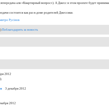
елепередача аля «Квартирный вопрос»). А Джесс в этом проекте будет принима
едачи состоится как раз в доме родителей Джессики.
митро Русінов
0)
Поблагодарить за новость
бря 2012
);
ов
3 декабря 2012
екабря 2012