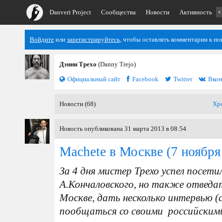
Danveri Project
Сообщества
Новости
Активность
+
Войдите
или
зарегистрируйтесь
, чтобы оставлять комментарии к но
Дэнни Трехо
(Danny Trejo)
Официальный сайт
Facebook
Twitter
Вкон
Новости (68)
Хр
Новость опубликована 31 марта 2013 в 08:54
Machete в Москве
(7 ноября
За 4 дня мистер Трехо успел посет
А.Кончаловского, но также отведат
Москве, дать несколько интервью (с
пообщаться со своими российским