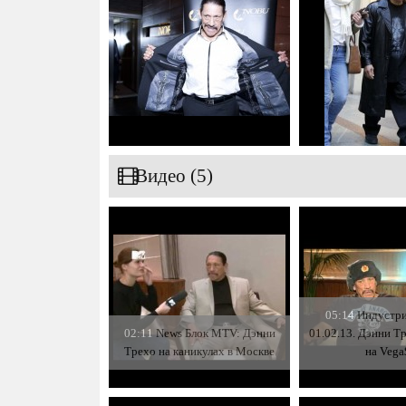
Видео (5)
05:14
Индустри
02:11
News Блок MTV: Дэнни
01.02.13. Дэнни Тр
Трехо на каникулах в Москве
на Vega