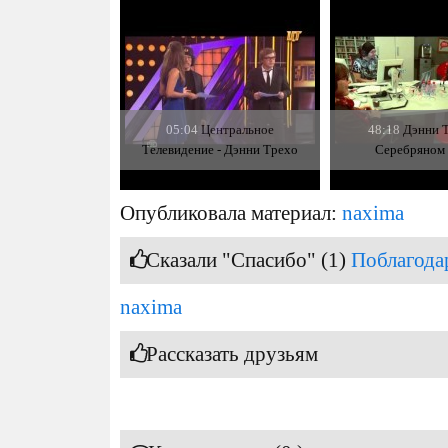
05:04
Центральное
48:18
Дэнни Т
Телевидение - Дэнни Трехо
Серебряном
Опубликовала материал:
naxima
Сказали "Спасибо" (1)
Поблагода
naxima
Рассказать друзьям