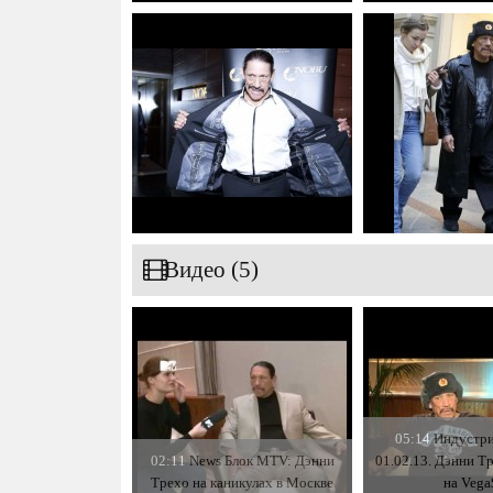
Видео (5)
05:14
Индустри
02:11
News Блок MTV: Дэнни
01.02.13. Дэнни Тр
Трехо на каникулах в Москве
на Vega