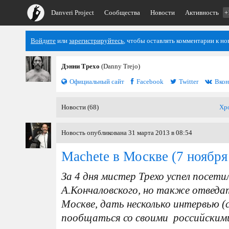
Danveri Project
Сообщества
Новости
Активность
+
Войдите
или
зарегистрируйтесь
, чтобы оставлять комментарии к но
Дэнни Трехо
(Danny Trejo)
Официальный сайт
Facebook
Twitter
Вкон
Новости (68)
Хр
Новость опубликована 31 марта 2013 в 08:54
Machete в Москве
(7 ноября
За 4 дня мистер Трехо успел посет
А.Кончаловского, но также отведат
Москве, дать несколько интервью (с
пообщаться со своими российским