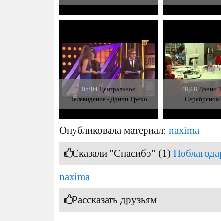
05:04
Центральное
48:18
Дэнни Т
Телевидение - Дэнни Трехо
Серебряном
Опубликовала материал:
naxima
Сказали "Спасибо" (1)
Поблагода
naxima
Рассказать друзьям