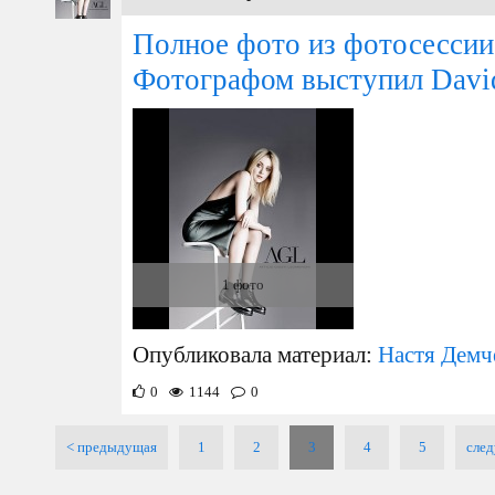
Полное фото из фотосесси
Фотографом выступил David 
1 фото
Опубликовала материал:
Настя Демч
0
1144
0
< предыдущая
1
2
3
4
5
cле