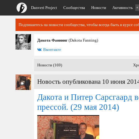
Danveri Project
Сообщества
Новости
Активность
+
Подпишитесь на новости сообщества, чтобы всегда быть в курсе со
Дакота Фаннинг
(Dakota Fanning)
Вконтакте
Новости (169)
Хр
Новость опубликована 10 июня 2014
Дакота и Питер Сарсгаард в
прессой.
(29 мая 2014)