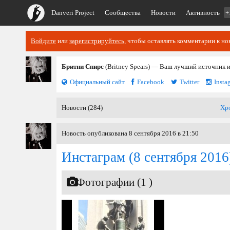
Danveri Project
Сообщества
Новости
Активность
+
Войдите
или
зарегистрируйтесь
, чтобы оставлять комментарии к но
Бритни Спирс
(Britney Spears) — Ваш лучший источник 
Официальный сайт
Facebook
Twitter
Insta
Новости (284)
Хр
Новость опубликована 8 сентября 2016 в 21:50
Инстаграм
(8 сентября 2016
Фотографии (1 )