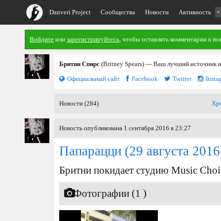
Danveri Project
Сообщества
Новости
Активность
+
Войдите
или
зарегистрируйтесь
, чтобы оставлять комментарии к но
Бритни Спирс
(Britney Spears) — Ваш лучший источник 
Официальный сайт
Facebook
Twitter
Insta
Новости (284)
Хр
Новость опубликована 1 сентября 2016 в 23:27
Папарацци
(29 августа 2016
Бритни покидает студию Music Cho
Фотографии (1 )