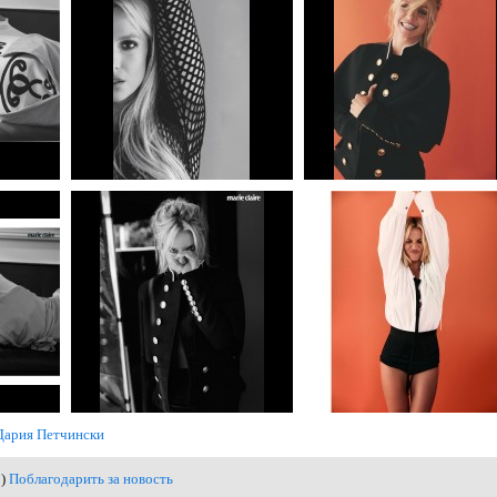
Дария Петчински
0)
Поблагодарить за новость