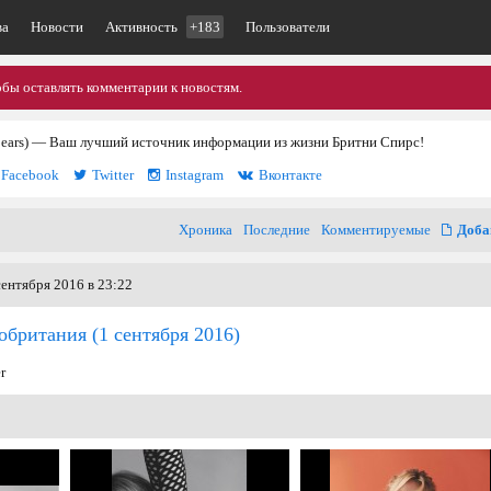
ва
Новости
Активность
+183
Пользователи
обы оставлять комментарии к новостям.
pears) — Ваш лучший источник информации из жизни Бритни Спирс!
Facebook
Twitter
Instagram
Вконтакте
Хроника
Последние
Комментируемые
Доба
ентября 2016 в 23:22
кобритания
(1 сентября 2016)
r