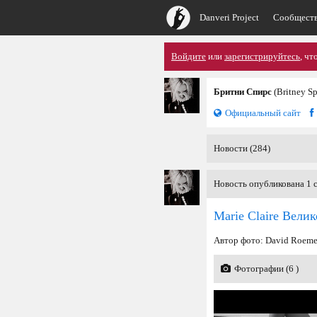
Danveri Project
Сообщест
Войдите
или
зарегистрируйтесь
, чт
Бритни Спирс
(Britney S
Официальный сайт
Новости (284)
Новость опубликована 1 с
Marie Claire Вели
Автор фото: David Roeme
Фотографии (6 )